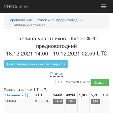
VHFContest
Toggl
navig
Соревнования
Кубок ФРС предновогодний
Таблица участников
Таблица участников - Кубок ФРС
предновогодний
18.12.2021 14:00 - 19.12.2021 02:59 UTC
Поиск потенциальных корреспондентов
Поиск
Экспорт
Показаны записи
1-7
из
7
.
Позывной
QTH
144M
432M
1,3G
5,7G
10G
R8MM
MO75GB
144M
432M
5,7G