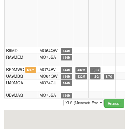
R9MD
MO64QW
144M
RA9MEM
MO75BA
144M
RK9MWO
MO74BV
team
144M
432M
1,3G
UA9MBQ
MO64QW
144M
432M
1,3G
5,7G
UA9MQA
MO74CU
144M
UB9MAQ
MO75BA
144M
Экспорт