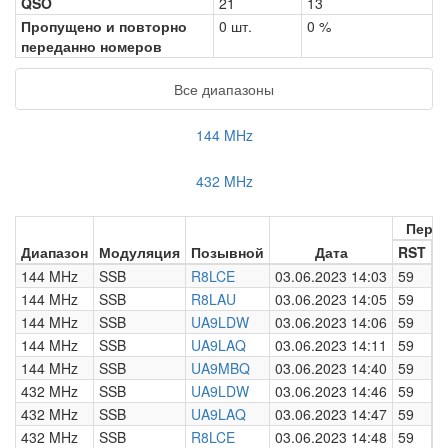
QSO
21
13
Пропущено и повторно
0 шт.
0 %
переданно номеров
Все диапазоны
144 MHz
432 MHz
Пере
Диапазон
Модуляция
Позывной
Дата
RST
Н
144 MHz
SSB
R8LCE
03.06.2023 14:03
59
0
144 MHz
SSB
R8LAU
03.06.2023 14:05
59
0
144 MHz
SSB
UA9LDW
03.06.2023 14:06
59
0
144 MHz
SSB
UA9LAQ
03.06.2023 14:11
59
0
144 MHz
SSB
UA9MBQ
03.06.2023 14:40
59
0
432 MHz
SSB
UA9LDW
03.06.2023 14:46
59
0
432 MHz
SSB
UA9LAQ
03.06.2023 14:47
59
0
432 MHz
SSB
R8LCE
03.06.2023 14:48
59
0