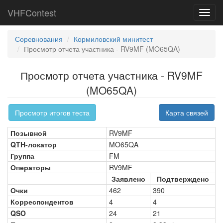
VHFContest
Toggl
navig
Соревнования
Кормиловский минитест
Просмотр отчета участника - RV9MF (MO65QA)
Просмотр отчета участника - RV9MF
(MO65QA)
Просмотр итогов теста
Карта связей
Позывной
RV9MF
QTH-локатор
MO65QA
Группа
FM
Операторы
RV9MF
Заявлено
Подтверждено
Очки
462
390
Корреспондентов
4
4
QSO
24
21