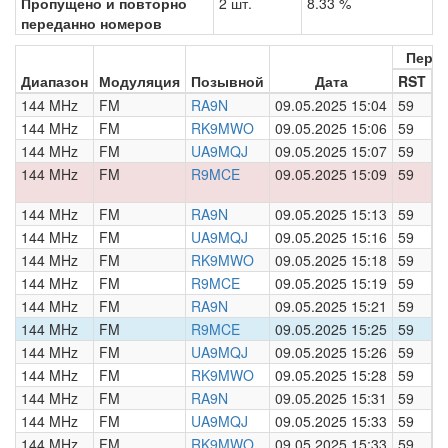
Пропущено и повторно
2 шт.
8.33 %
переданно номеров
Пере
Диапазон
Модуляция
Позывной
Дата
RST
Н
144 MHz
FM
RA9N
09.05.2025 15:04
59
0
144 MHz
FM
RK9MWO
09.05.2025 15:06
59
0
144 MHz
FM
UA9MQJ
09.05.2025 15:07
59
0
144 MHz
FM
R9MCE
09.05.2025 15:09
59
0
144 MHz
FM
RA9N
09.05.2025 15:13
59
0
144 MHz
FM
UA9MQJ
09.05.2025 15:16
59
0
144 MHz
FM
RK9MWO
09.05.2025 15:18
59
0
144 MHz
FM
R9MCE
09.05.2025 15:19
59
0
144 MHz
FM
RA9N
09.05.2025 15:21
59
0
144 MHz
FM
R9MCE
09.05.2025 15:25
59
0
144 MHz
FM
UA9MQJ
09.05.2025 15:26
59
0
144 MHz
FM
RK9MWO
09.05.2025 15:28
59
0
144 MHz
FM
RA9N
09.05.2025 15:31
59
0
144 MHz
FM
UA9MQJ
09.05.2025 15:33
59
0
144 MHz
FM
RK9MWO
09.05.2025 15:33
59
0